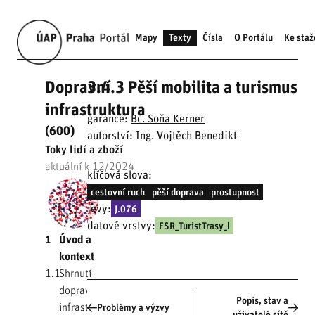
Mapy
Texty
Čísla
O Portálu
Ke staž
Dopravní
3.4.3 Pěší mobilita a turismus
infrastruktura
garance:
Bc. Soňa Kerner
(600)
autorství: Ing. Vojtěch Benedikt
Toky lidí a zboží
aktuální k 12/2024
klíčová slova:
cestovní ruch
pěší doprava
prostupnost
jevy:
J.076
datové vrstvy:
FSR_TuristTrasy_l
1
Úvod a
kontext
1.1
Shrnutí
dopravní
Popis, stav a
infrastruktury
Problémy a výzvy
uživatelé sítě