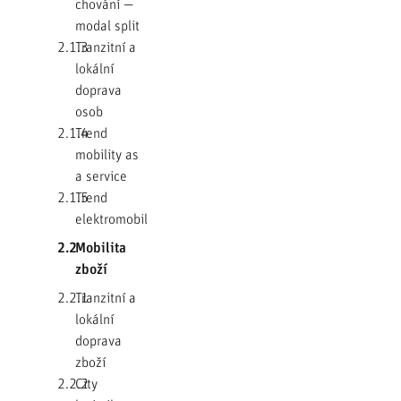
chování —
modal split
2.1.3
Tranzitní a
lokální
doprava
osob
2.1.4
Trend
mobility as
a service
2.1.5
Trend
elektromobility
2.2
Mobilita
zboží
2.2.1
Tranzitní a
lokální
doprava
zboží
2.2.2
City