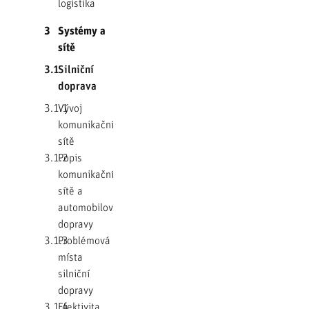
logistika
3
Systémy a
sítě
3.1
Silniční
doprava
3.1.1
Vývoj
komunikační
sítě
3.1.2
Popis
komunikační
sítě a
automobilové
dopravy
3.1.3
Problémová
místa
silniční
dopravy
3.1.4
Efektivita