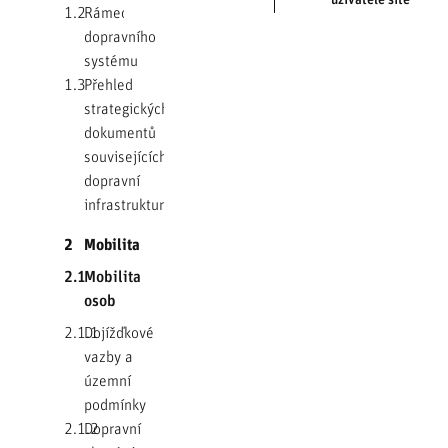
1.2
Rámec
dopravního
systému
1.3
Přehled
strategických
dokumentů
souvisejících s
dopravní
infrastrukturou
2
Mobilita
2.1
Mobilita
osob
2.1.1
Dojížďkové
vazby a
územní
podmínky
2.1.2
Dopravní