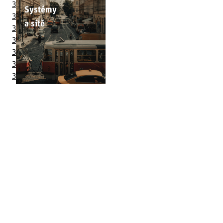
3.1
Silniční doprava
Systémy
3.2
Veřejná doprava
a sítě
3.3
Železniční doprava
3.4
Pěší mobilita
3.5
Cyklistická doprava
3.6
Letecká doprava
3.7
Vodní doprava