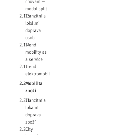
chování —
modal split
2.1.3
Tranzitní a
lokální
doprava
osob
2.1.4
Trend
mobility as
a service
2.1.5
Trend
elektromobility
2.2
Mobilita
zboží
2.2.1
Tranzitní a
lokální
doprava
zboží
2.2.2
City