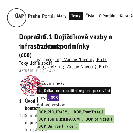
Mapy
Texty
Čísla
O Portálu
Ke staž
Dopravní
2.1.1 Dojížďkové vazby a
infrastruktura
územní podmínky
(600)
garance:
Ing. Václav Novotný, Ph.D.
Toky lidí a zboží
autorství: Ing. Václav Novotný, Ph.D.
aktuální k 12/2024
klíčová slova:
dojížďka
metropolitní region
parkování
jevy:
J.098
1
Úvod a
datové vrstvy:
kontext
DOP_PID_TRASY_L
DOP_TramTrate_l
1.1
Shrnutí
DOP_TSK_UlicUsPAKOM_l
DOP_SilniceIt_l
dopravní
DOP_Dalnice_l
více
infrastruktury