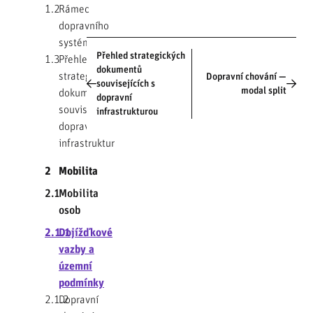
1.2
Rámec
dopravního
systému
Přehled strategických
1.3
Přehled
dokumentů
strategických
Dopravní chování —
souvisejících s
modal split
dokumentů
dopravní
souvisejících s
infrastrukturou
dopravní
infrastrukturou
2
Mobilita
2.1
Mobilita
osob
2.1.1
Dojížďkové
vazby a
územní
podmínky
2.1.2
Dopravní