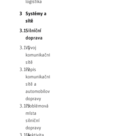
logistika
3
Systémy a
sítě
3.1
Silniční
doprava
3.1.1
Vývoj
komunikační
sítě
3.1.2
Popis
komunikační
sítě a
automobilové
dopravy
3.1.3
Problémová
místa
silniční
dopravy
3.1.4
Efektivita