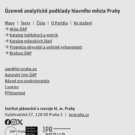
Územně analytické podklady hlavního města Prahy
Mapy
Texty
Čísla
O Portálu
Ke stažení
Atlas ÚAP
Katalog indikátorů a metrik
Katalog městských částí
Prognóza obyvatel a veřejné vybavenosti
Brožura ÚAP
uap@ipr.praha.eu
Autorský tým ÚAP
Návod pro poskytovatele
Cookies
Přístupnost
Institut plánování a rozvoje hl. m. Prahy
Vyšehradská 57, 128 00 Praha 2
iprpraha.cz