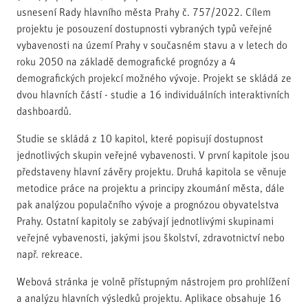
usnesení Rady hlavního města Prahy č. 757/2022. Cílem
projektu je posouzení dostupnosti vybraných typů veřejné
vybavenosti na území Prahy v současném stavu a v letech do
roku 2050 na základě demografické prognózy a 4
demografických projekcí možného vývoje. Projekt se skládá ze
dvou hlavních částí - studie a 16 individuálních interaktivních
dashboardů.
Studie se skládá z 10 kapitol, které popisují dostupnost
jednotlivých skupin veřejné vybavenosti. V první kapitole jsou
představeny hlavní závěry projektu. Druhá kapitola se věnuje
metodice práce na projektu a principy zkoumání města, dále
pak analýzou populačního vývoje a prognózou obyvatelstva
Prahy. Ostatní kapitoly se zabývají jednotlivými skupinami
veřejné vybavenosti, jakými jsou školství, zdravotnictví nebo
např. rekreace.
Webová stránka je volně přístupným nástrojem pro prohlížení
a analýzu hlavních výsledků projektu. Aplikace obsahuje 16