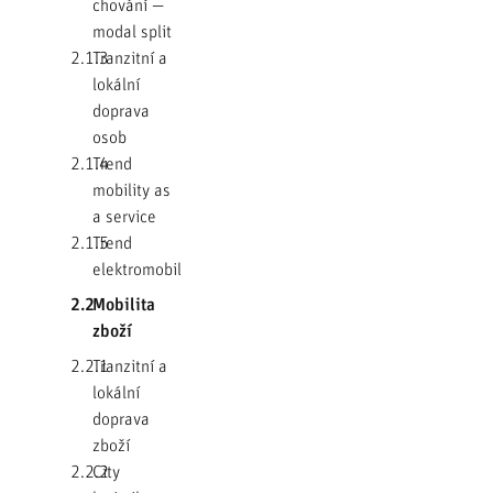
chování —
modal split
2.1.3
Tranzitní a
lokální
doprava
osob
2.1.4
Trend
mobility as
a service
2.1.5
Trend
elektromobility
2.2
Mobilita
zboží
2.2.1
Tranzitní a
lokální
doprava
zboží
2.2.2
City