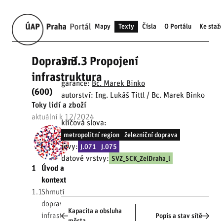
Mapy
Texty
Čísla
O Portálu
Ke staž
Dopravní
3.3.3 Propojení
infrastruktura
garance:
Bc. Marek Binko
(600)
autorství: Ing. Lukáš Tittl / Bc. Marek Binko
Toky lidí a zboží
aktuální k 12/2024
klíčová slova:
metropolitní region
železniční doprava
jevy:
J.071
J.075
datové vrstvy:
SVZ_SCK_ZelDraha_l
1
Úvod a
kontext
1.1
Shrnutí
dopravní
Kapacita a obsluha
infrastruktury
Popis a stav sítě
města