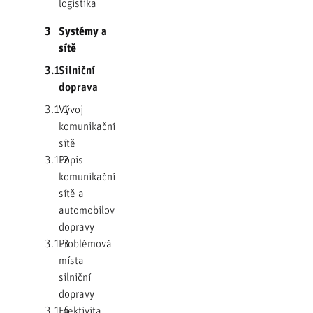
logistika
3
Systémy a
sítě
3.1
Silniční
doprava
3.1.1
Vývoj
komunikační
sítě
3.1.2
Popis
komunikační
sítě a
automobilové
dopravy
3.1.3
Problémová
místa
silniční
dopravy
3.1.4
Efektivita