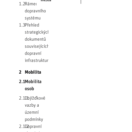
1.2
Rámec
dopravního
systému
1.3
Přehled
strategických
dokumentů
souvisejících s
dopravní
infrastrukturou
2
Mobilita
2.1
Mobilita
osob
2.1.1
Dojížďkové
vazby a
územní
podmínky
2.1.2
Dopravní