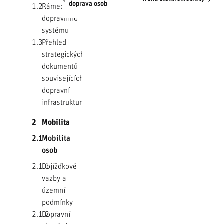
doprava osob
1.2
Rámec
dopravního
systému
1.3
Přehled
strategických
dokumentů
souvisejících s
dopravní
infrastrukturou
2
Mobilita
2.1
Mobilita
osob
2.1.1
Dojížďkové
vazby a
územní
podmínky
2.1.2
Dopravní