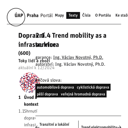
Mapy
Texty
Čísla
O Portálu
Ke staž
Dopravní
2.1.4 Trend mobility as a
infrastruktura
service
(600)
garance:
Ing. Václav Novotný, Ph.D.
Toky lidí a zboží
autorství: Ing. Václav Novotný, Ph.D.
aktuální k 12/2024
klíčová slova:
automobilová doprava
cyklistická doprava
pěší doprava
veřejná hromadná doprava
1
Úvod a
kontext
1.1
Shrnutí
dopravní
Tranzitní a lokální
infrastruktury
Trend elektromobility