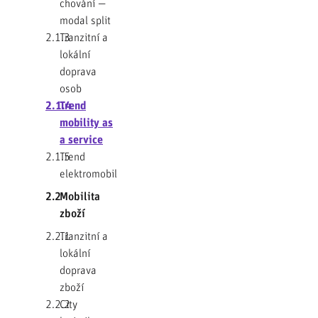
chování —
modal split
2.1.3
Tranzitní a
lokální
doprava
osob
2.1.4
Trend
mobility as
a service
2.1.5
Trend
elektromobility
2.2
Mobilita
zboží
2.2.1
Tranzitní a
lokální
doprava
zboží
2.2.2
City