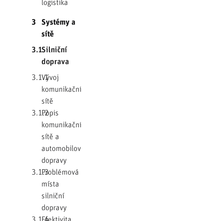
logistika
3
Systémy a
sítě
3.1
Silniční
doprava
3.1.1
Vývoj
komunikační
sítě
3.1.2
Popis
komunikační
sítě a
automobilové
dopravy
3.1.3
Problémová
místa
silniční
dopravy
3.1.4
Efektivita