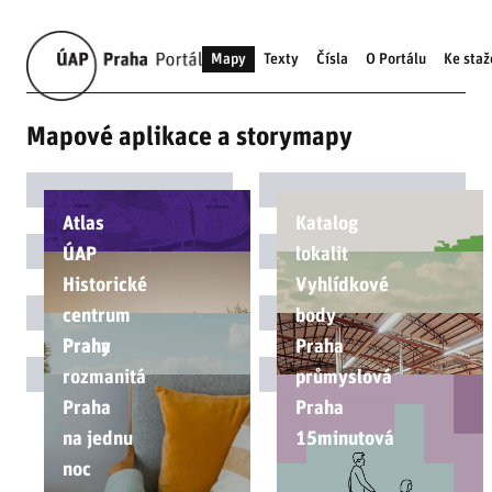
Mapy
Texty
Čísla
O Portálu
Ke staž
Mapové aplikace a storymapy
Atlas
Katalog
ÚAP
lokalit
Historické
Vyhlídkové
centrum
body
Prahy
Praha
Praha
rozmanitá
průmyslová
Praha
Praha
na jednu
15minutová
noc