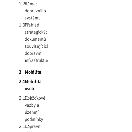
1.2
Rámec
dopravního
systému
1.3
Přehled
strategických
dokumentů
souvisejících s
dopravní
infrastrukturou
2
Mobilita
2.1
Mobilita
osob
2.1.1
Dojížďkové
vazby a
územní
podmínky
2.1.2
Dopravní