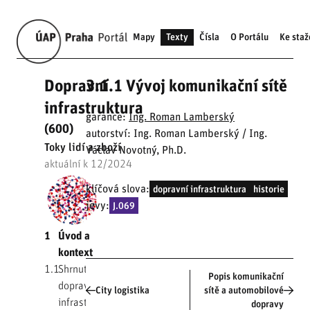
Mapy
Texty
Čísla
O Portálu
Ke staž
Dopravní
3.1.1 Vývoj komunikační sítě
infrastruktura
garance:
Ing. Roman Lamberský
(600)
autorství: Ing. Roman Lamberský / Ing.
Toky lidí a zboží
Václav Novotný, Ph.D.
aktuální k 12/2024
klíčová slova:
dopravní infrastruktura
historie
jevy:
J.069
1
Úvod a
kontext
1.1
Shrnutí
Popis komunikační
dopravní
City logistika
sítě a automobilové
infrastruktury
dopravy