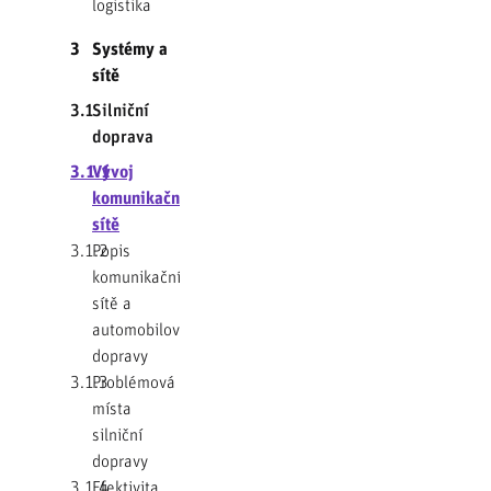
logistika
3
Systémy a
sítě
3.1
Silniční
doprava
3.1.1
Vývoj
komunikační
sítě
3.1.2
Popis
komunikační
sítě a
automobilové
dopravy
3.1.3
Problémová
místa
silniční
dopravy
3.1.4
Efektivita