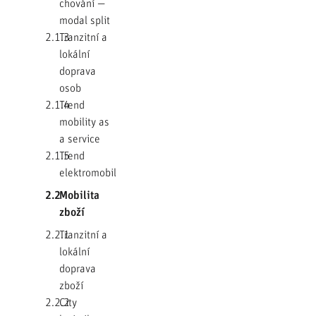
chování —
modal split
2.1.3
Tranzitní a
lokální
doprava
osob
2.1.4
Trend
mobility as
a service
2.1.5
Trend
elektromobility
2.2
Mobilita
zboží
2.2.1
Tranzitní a
lokální
doprava
zboží
2.2.2
City