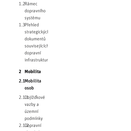
1.2
Rámec
dopravního
systému
1.3
Přehled
strategických
dokumentů
souvisejících s
dopravní
infrastrukturou
2
Mobilita
2.1
Mobilita
osob
2.1.1
Dojížďkové
vazby a
územní
podmínky
2.1.2
Dopravní