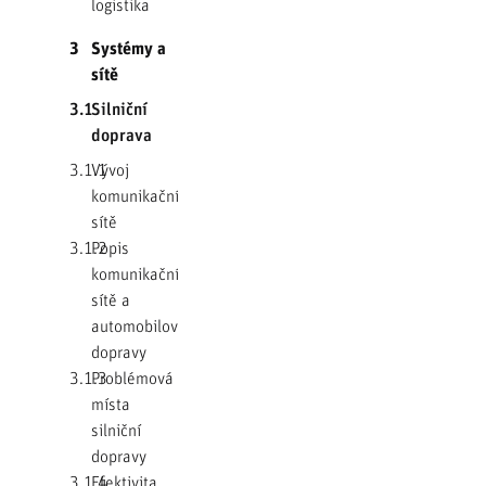
logistika
3
Systémy a
sítě
3.1
Silniční
doprava
3.1.1
Vývoj
komunikační
sítě
3.1.2
Popis
komunikační
sítě a
automobilové
dopravy
3.1.3
Problémová
místa
silniční
dopravy
3.1.4
Efektivita