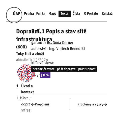
Mapy
Texty
Čísla
O Portálu
Ke staž
Dopravní
3.4.1 Popis a stav sítě
infrastruktura
garance:
Bc. Soňa Kerner
(600)
autorství: Ing. Vojtěch Benedikt
Toky lidí a zboží
aktuální k 12/2024
klíčová slova:
bezbariérovost
pěší doprava
prostupnost
jevy:
J.076
1
Úvod a
kontext
1.1
Shrnutí
dopravní
Propojení
Problémy a výzvy
infrastruktury