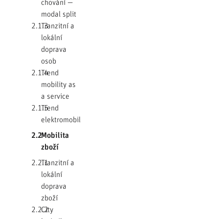
chování —
modal split
2.1.3
Tranzitní a
lokální
doprava
osob
2.1.4
Trend
mobility as
a service
2.1.5
Trend
elektromobility
2.2
Mobilita
zboží
2.2.1
Tranzitní a
lokální
doprava
zboží
2.2.2
City