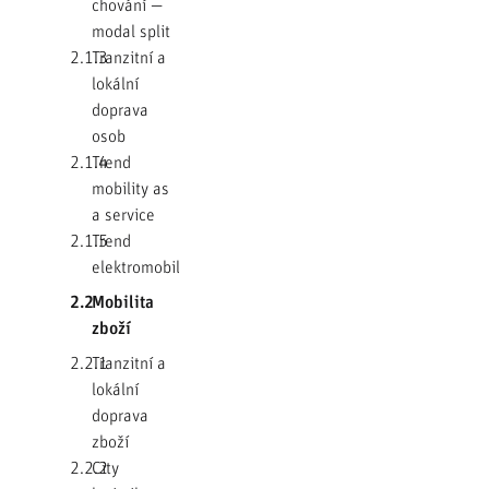
chování —
modal split
2.1.3
Tranzitní a
lokální
doprava
osob
2.1.4
Trend
mobility as
a service
2.1.5
Trend
elektromobility
2.2
Mobilita
zboží
2.2.1
Tranzitní a
lokální
doprava
zboží
2.2.2
City