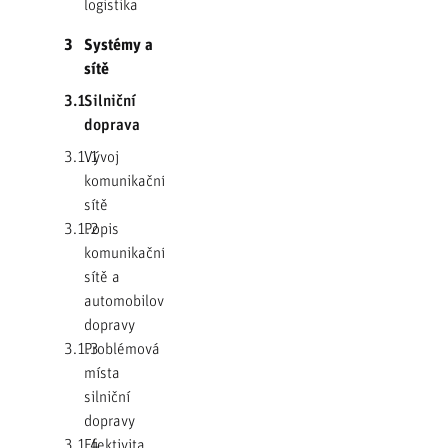
logistika
3
Systémy a
sítě
3.1
Silniční
doprava
3.1.1
Vývoj
komunikační
sítě
3.1.2
Popis
komunikační
sítě a
automobilové
dopravy
3.1.3
Problémová
místa
silniční
dopravy
3.1.4
Efektivita