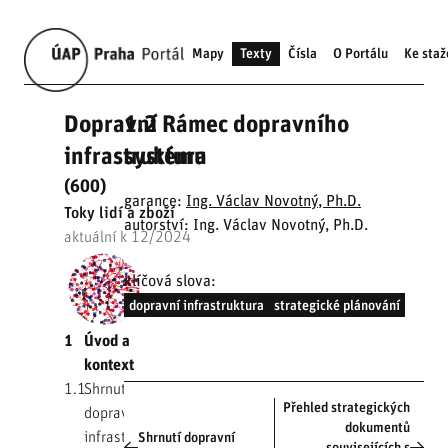
Mapy
Texty
Čísla
O Portálu
Ke staž
Dopravní
1.2 Rámec dopravního
infrastruktura
systému
(600)
garance:
Ing. Václav Novotný, Ph.D.
Toky lidí a zboží
autorství: Ing. Václav Novotný, Ph.D.
aktuální k 12/2024
klíčová slova:
dopravní infrastruktura
strategické plánování
1
Úvod a
kontext
1.1
Shrnutí
Přehled strategických
dopravní
dokumentů
infrastruktury
Shrnutí dopravní