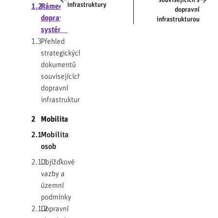
souvisejících s
infrastruktury
1.2
Rámec
dopravní
dopravního
infrastrukturou
systému
1.3
Přehled
strategických
dokumentů
souvisejících s
dopravní
infrastrukturou
2
Mobilita
2.1
Mobilita
osob
2.1.1
Dojížďkové
vazby a
územní
podmínky
2.1.2
Dopravní