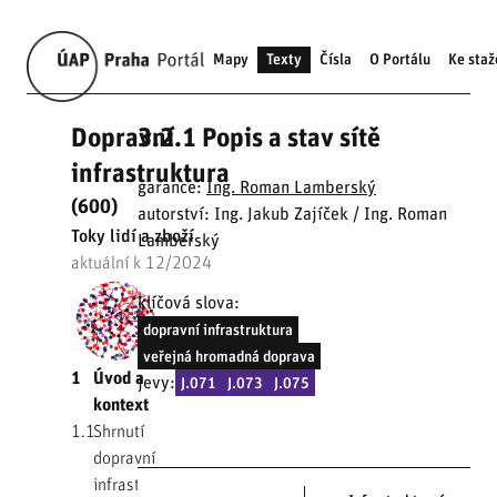
Mapy
Texty
Čísla
O Portálu
Ke staž
Dopravní
3.2.1 Popis a stav sítě
infrastruktura
garance:
Ing. Roman Lamberský
(600)
autorství: Ing. Jakub Zajíček / Ing. Roman
Toky lidí a zboží
Lamberský
aktuální k 12/2024
klíčová slova:
dopravní infrastruktura
veřejná hromadná doprava
1
Úvod a
jevy:
J.071
J.073
J.075
kontext
1.1
Shrnutí
dopravní
infrastruktury