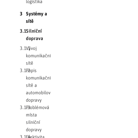
logistika
3
Systémy a
sítě
3.1
Silniční
doprava
3.1.1
Vývoj
komunikační
sítě
3.1.2
Popis
komunikační
sítě a
automobilové
dopravy
3.1.3
Problémová
místa
silniční
dopravy
3.1.4
Efektivita