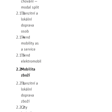
chování —
modal split
2.1.3
Tranzitní a
lokální
doprava
osob
2.1.4
Trend
mobility as
a service
2.1.5
Trend
elektromobility
2.2
Mobilita
zboží
2.2.1
Tranzitní a
lokální
doprava
zboží
2.2.2
City