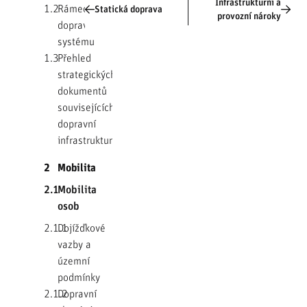
Infrastrukturní a
1.2
Rámec
Statická doprava
provozní nároky
dopravního
systému
1.3
Přehled
strategických
dokumentů
souvisejících s
dopravní
infrastrukturou
2
Mobilita
2.1
Mobilita
osob
2.1.1
Dojížďkové
vazby a
územní
podmínky
2.1.2
Dopravní