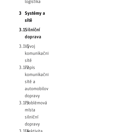
logistika
3
Systémy a
sítě
3.1
Silniční
doprava
3.1.1
Vývoj
komunikační
sítě
3.1.2
Popis
komunikační
sítě a
automobilové
dopravy
3.1.3
Problémová
místa
silniční
dopravy
3.1.4
Efektivita