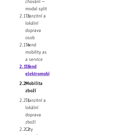
chování —
modal split
2.1.3
Tranzitní a
lokální
doprava
osob
2.1.4
Trend
mobility as
a service
2.1.5
Trend
elektromobility
2.2
Mobilita
zboží
2.2.1
Tranzitní a
lokální
doprava
zboží
2.2.2
City