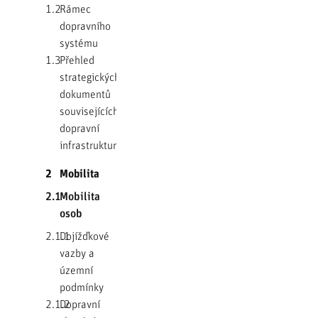
1.2
Rámec
dopravního
systému
1.3
Přehled
strategických
dokumentů
souvisejících s
dopravní
infrastrukturou
2
Mobilita
2.1
Mobilita
osob
2.1.1
Dojížďkové
vazby a
územní
podmínky
2.1.2
Dopravní