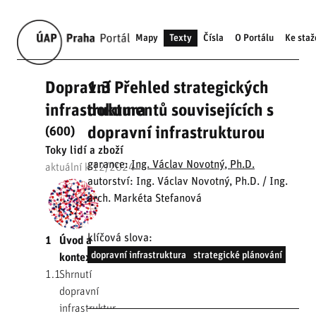
Mapy
Texty
Čísla
O Portálu
Ke staž
Dopravní
1.3 Přehled strategických
infrastruktura
dokumentů souvisejících s
dopravní infrastrukturou
(600)
Toky lidí a zboží
garance:
Ing. Václav Novotný, Ph.D.
aktuální k 12/2024
autorství: Ing. Václav Novotný, Ph.D. / Ing.
arch. Markéta Stefanová
klíčová slova:
1
Úvod a
dopravní infrastruktura
strategické plánování
kontext
1.1
Shrnutí
dopravní
infrastruktury