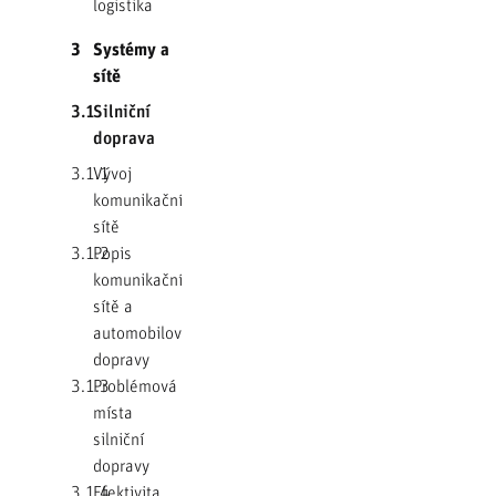
logistika
3
Systémy a
sítě
3.1
Silniční
doprava
3.1.1
Vývoj
komunikační
sítě
3.1.2
Popis
komunikační
sítě a
automobilové
dopravy
3.1.3
Problémová
místa
silniční
dopravy
3.1.4
Efektivita