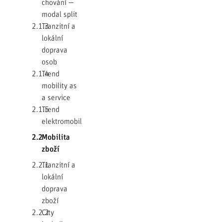
chování —
modal split
2.1.3
Tranzitní a
lokální
doprava
osob
2.1.4
Trend
mobility as
a service
2.1.5
Trend
elektromobility
2.2
Mobilita
zboží
2.2.1
Tranzitní a
lokální
doprava
zboží
2.2.2
City