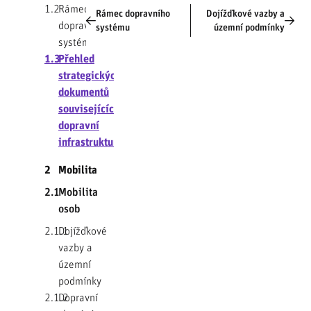
1.2
Rámec
Rámec dopravního
Dojížďkové vazby a
dopravního
systému
územní podmínky
systému
1.3
Přehled
strategických
dokumentů
souvisejících s
dopravní
infrastrukturou
2
Mobilita
2.1
Mobilita
osob
2.1.1
Dojížďkové
vazby a
územní
podmínky
2.1.2
Dopravní