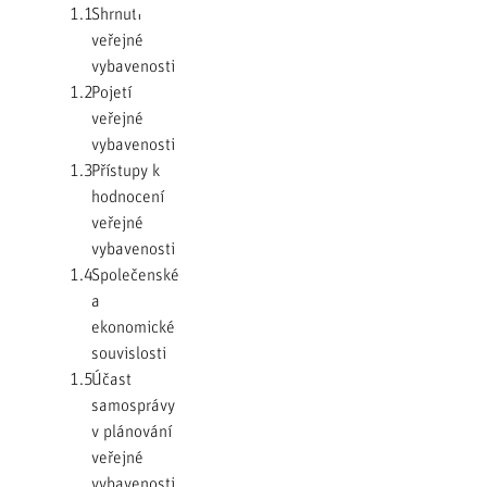
1.1
Shrnutí
veřejné
vybavenosti
1.2
Pojetí
veřejné
vybavenosti
1.3
Přístupy k
hodnocení
veřejné
vybavenosti
1.4
Společenské
a
ekonomické
souvislosti
1.5
Účast
samosprávy
v plánování
veřejné
vybavenosti