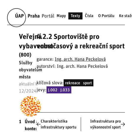
Mapy
Texty
Čísla
O Portálu
Ke staž
Veřejná
4.2.2 Sportoviště pro
vybavenost
volnočasový a rekreační sport
(800)
garance:
Ing. arch. Hana Peckelová
Služby
autorství: Ing. arch. Hana Peckelová
obyvatelům
města
klíčová slova:
rekreace
sport
aktuální k
jevy:
J.002
J.033
12/2024
Charakteristika
Infrastruktura pro
1
Úvod a
infrastruktury sportu
výkonnostní sport
kontext