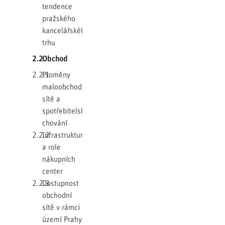
tendence
pražského
kancelářského
trhu
2.2
Obchod
2.2.1
Proměny
maloobchodní
sítě a
spotřebitelského
chování
2.2.2
Infrastruktura
a role
nákupních
center
2.2.3
Dostupnost
obchodní
sítě v rámci
území Prahy