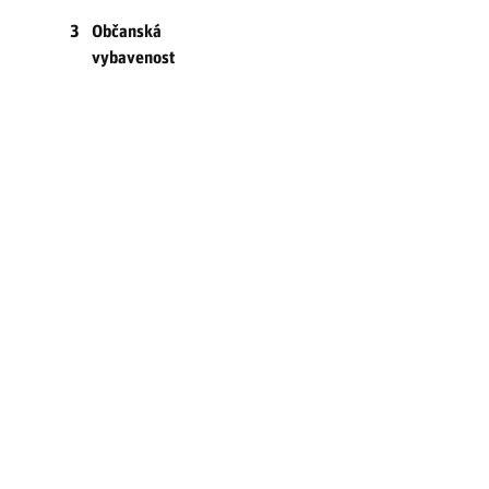
3
Občanská
vybavenost
3.1
Regionální
školství
3.1.1
Charakteristika
infrastruktury
regionálního
školství
3.1.2
Mateřské a
základní
školy
3.1.3
Střední školy
a ostatní
formy
sekundárního
vzdělávání
3.1.4
Další formy