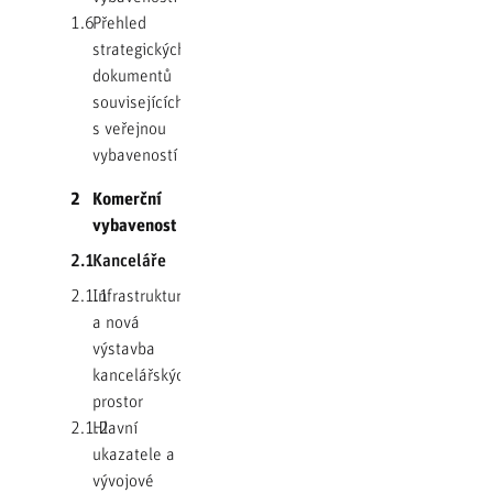
1.6
Přehled
strategických
dokumentů
souvisejících
s veřejnou
vybaveností
2
Komerční
vybavenost
2.1
Kanceláře
2.1.1
Infrastruktura
a nová
výstavba
kancelářských
prostor
2.1.2
Hlavní
ukazatele a
vývojové