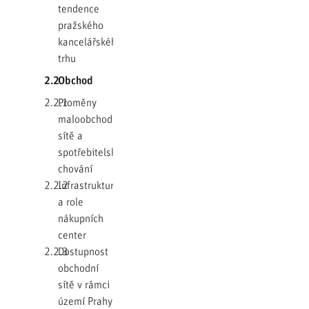
tendence
pražského
kancelářského
trhu
2.2
Obchod
2.2.1
Proměny
maloobchodní
sítě a
spotřebitelského
chování
2.2.2
Infrastruktura
a role
nákupních
center
2.2.3
Dostupnost
obchodní
sítě v rámci
území Prahy