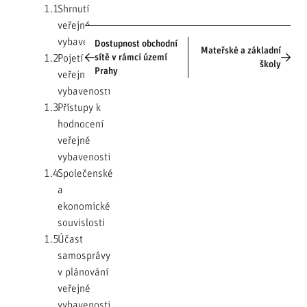
1.1
Shrnutí
veřejné
vybavenosti
Dostupnost obchodní
Mateřské a základní
1.2
Pojetí
sítě v rámci území
školy
Prahy
veřejné
vybavenosti
1.3
Přístupy k
hodnocení
veřejné
vybavenosti
1.4
Společenské
a
ekonomické
souvislosti
1.5
Účast
samosprávy
v plánování
veřejné
vybavenosti