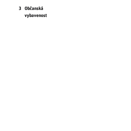
3
Občanská
vybavenost
3.1
Regionální
školství
3.1.1
Charakteristika
infrastruktury
regionálního
školství
3.1.2
Mateřské a
základní
školy
3.1.3
Střední školy
a ostatní
formy
sekundárního
vzdělávání
3.1.4
Další formy