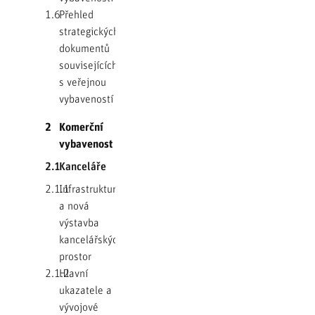
1.6
Přehled
strategických
dokumentů
souvisejících
s veřejnou
vybaveností
2
Komerční
vybavenost
2.1
Kanceláře
2.1.1
Infrastruktura
a nová
výstavba
kancelářských
prostor
2.1.2
Hlavní
ukazatele a
vývojové