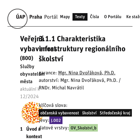
Mapy
Texty
Čísla
O Portálu
Ke staž
Veřejná
3.1.1 Charakteristika
vybavenost
infrastruktury regionálního
školství
(800)
Služby
garance:
Mgr. Nina Dvořáková, Ph.D.
obyvatelům
autorství: Mgr. Nina Dvořáková, Ph.D. /
města
RNDr. Michal Navrátil
aktuální k
12/2024
klíčová slova:
občanská vybavenost
školství
Středočeský kraj
jevy:
J.002
datové vrstvy:
OV_Skolstvi_b
1
Úvod a
kontext