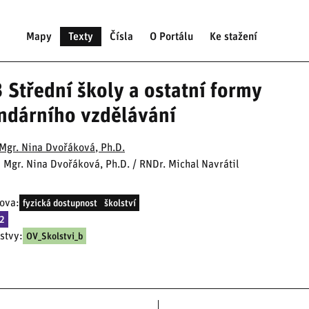
Mapy
Texty
Čísla
O Portálu
Ke stažení
 Střední školy a ostatní formy
ndárního vzdělávání
Mgr. Nina Dvořáková, Ph.D.
: Mgr. Nina Dvořáková, Ph.D. / RNDr. Michal Navrátil
lova:
fyzická dostupnost
školství
02
stvy:
OV_Skolstvi_b