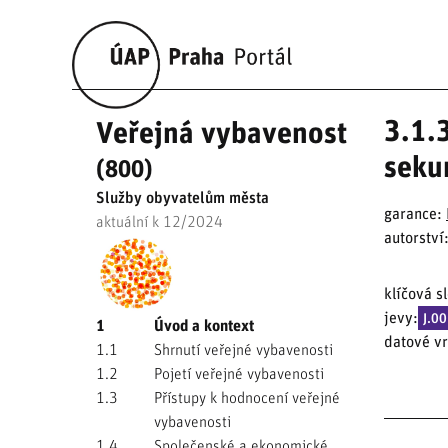
3.1.3
Veřejná vybavenost
seku
(800)
Služby obyvatelům města
garance:
aktuální k 12/2024
autorství
klíčová s
jevy:
J.0
1
Úvod a kontext
datové vr
1.1
Shrnutí veřejné vybavenosti
1.2
Pojetí veřejné vybavenosti
1.3
Přístupy k hodnocení veřejné
vybavenosti
1.4
Společenské a ekonomické