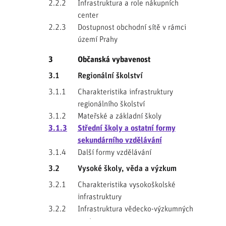
2.2.2
Infrastruktura a role nákupních
center
2.2.3
Dostupnost obchodní sítě v rámci
území Prahy
3
Občanská vybavenost
3.1
Regionální školství
3.1.1
Charakteristika infrastruktury
regionálního školství
3.1.2
Mateřské a základní školy
3.1.3
Střední školy a ostatní formy
sekundárního vzdělávání
3.1.4
Další formy vzdělávání
3.2
Vysoké školy, věda a výzkum
3.2.1
Charakteristika vysokoškolské
infrastruktury
3.2.2
Infrastruktura vědecko-výzkumných
center