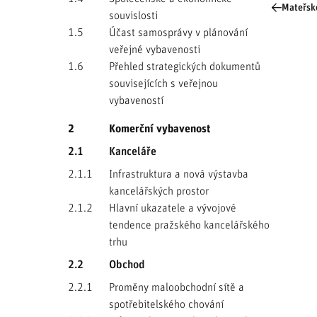
Mateřské
souvislosti
1.5
Účast samosprávy v plánování
veřejné vybavenosti
1.6
Přehled strategických dokumentů
souvisejících s veřejnou
vybaveností
2
Komerční vybavenost
2.1
Kanceláře
2.1.1
Infrastruktura a nová výstavba
kancelářských prostor
2.1.2
Hlavní ukazatele a vývojové
tendence pražského kancelářského
trhu
2.2
Obchod
2.2.1
Proměny maloobchodní sítě a
spotřebitelského chování