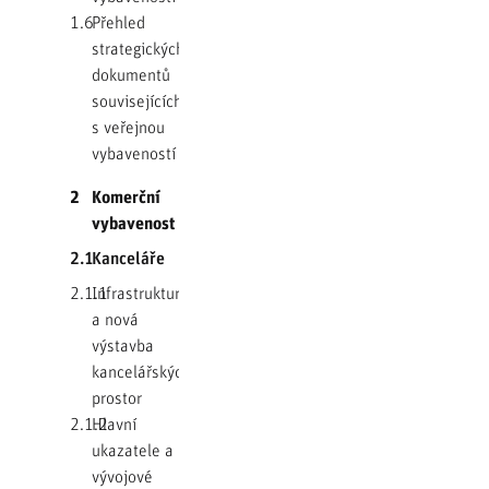
1.6
Přehled
strategických
dokumentů
souvisejících
s veřejnou
vybaveností
2
Komerční
vybavenost
2.1
Kanceláře
2.1.1
Infrastruktura
a nová
výstavba
kancelářských
prostor
2.1.2
Hlavní
ukazatele a
vývojové