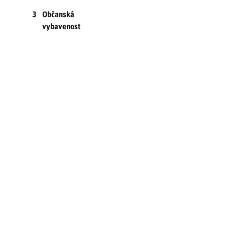
3
Občanská
vybavenost
3.1
Regionální
školství
3.1.1
Charakteristika
infrastruktury
regionálního
školství
3.1.2
Mateřské a
základní
školy
3.1.3
Střední školy
a ostatní
formy
sekundárního
vzdělávání
3.1.4
Další formy