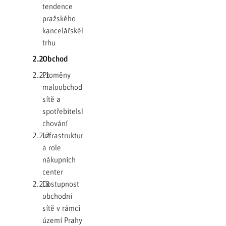
tendence
pražského
kancelářského
trhu
2.2
Obchod
2.2.1
Proměny
maloobchodní
sítě a
spotřebitelského
chování
2.2.2
Infrastruktura
a role
nákupních
center
2.2.3
Dostupnost
obchodní
sítě v rámci
území Prahy