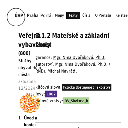
Mapy
Texty
Čísla
O Portálu
Ke staž
Veřejná
3.1.2 Mateřské a základní
vybavenost
školy
(800)
garance:
Mgr. Nina Dvořáková, Ph.D.
Služby
autorství: Mgr. Nina Dvořáková, Ph.D. /
obyvatelům
RNDr. Michal Navrátil
města
aktuální k
klíčová slova:
fyzická dostupnost
školství
12/2024
jevy:
J.002
datové vrstvy:
OV_Skolstvi_b
1
Úvod a
kontext