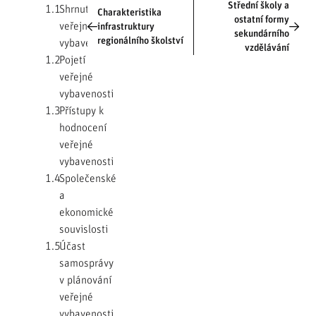
Střední školy a
1.1
Shrnutí
Charakteristika
ostatní formy
veřejné
infrastruktury
sekundárního
regionálního školství
vybavenosti
vzdělávání
1.2
Pojetí
veřejné
vybavenosti
1.3
Přístupy k
hodnocení
veřejné
vybavenosti
1.4
Společenské
a
ekonomické
souvislosti
1.5
Účast
samosprávy
v plánování
veřejné
vybavenosti