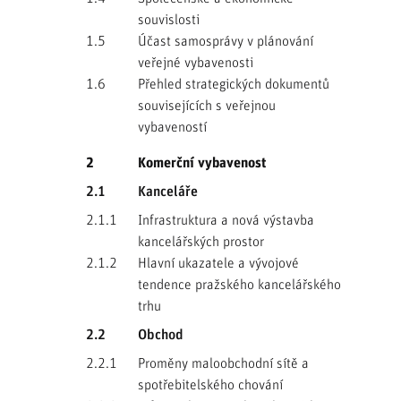
souvislosti
1.5
Účast samosprávy v plánování
veřejné vybavenosti
1.6
Přehled strategických dokumentů
souvisejících s veřejnou
vybaveností
2
Komerční vybavenost
2.1
Kanceláře
2.1.1
Infrastruktura a nová výstavba
kancelářských prostor
2.1.2
Hlavní ukazatele a vývojové
tendence pražského kancelářského
trhu
2.2
Obchod
2.2.1
Proměny maloobchodní sítě a
spotřebitelského chování