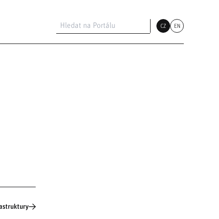
CZ
EN
astruktury