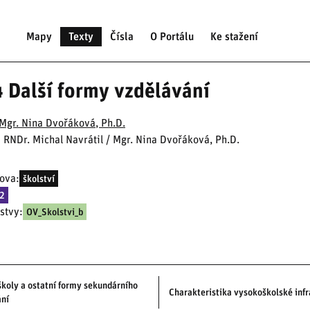
Mapy
Texty
Čísla
O Portálu
Ke stažení
4 Další formy vzdělávání
Mgr. Nina Dvořáková, Ph.D.
: RNDr. Michal Navrátil / Mgr. Nina Dvořáková, Ph.D.
lova:
školství
02
stvy:
OV_Skolstvi_b
školy a ostatní formy sekundárního
Charakteristika vysokoškolské infr
ání