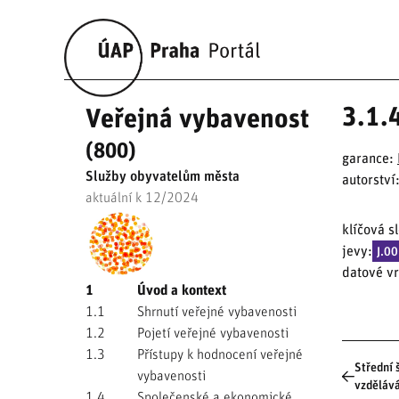
3.1.
Veřejná vybavenost
(800)
garance:
Služby obyvatelům města
autorství
aktuální k 12/2024
klíčová s
jevy:
J.0
datové vr
1
Úvod a kontext
1.1
Shrnutí veřejné vybavenosti
1.2
Pojetí veřejné vybavenosti
1.3
Přístupy k hodnocení veřejné
Střední 
vybavenosti
vzděláv
1.4
Společenské a ekonomické