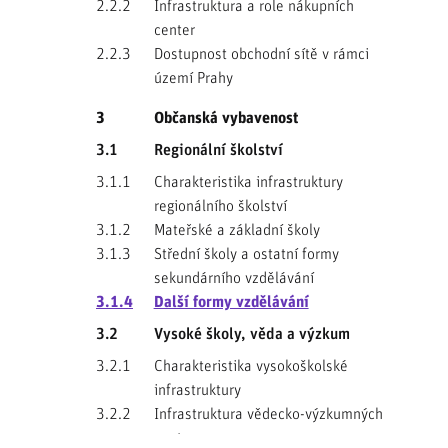
2.2.2
Infrastruktura a role nákupních
center
2.2.3
Dostupnost obchodní sítě v rámci
území Prahy
3
Občanská vybavenost
3.1
Regionální školství
3.1.1
Charakteristika infrastruktury
regionálního školství
3.1.2
Mateřské a základní školy
3.1.3
Střední školy a ostatní formy
sekundárního vzdělávání
3.1.4
Další formy vzdělávání
3.2
Vysoké školy, věda a výzkum
3.2.1
Charakteristika vysokoškolské
infrastruktury
3.2.2
Infrastruktura vědecko-výzkumných
center