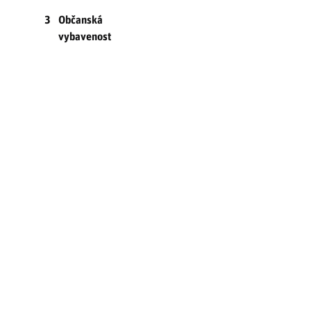
3
Občanská
vybavenost
3.1
Regionální
školství
3.1.1
Charakteristika
infrastruktury
regionálního
školství
3.1.2
Mateřské a
základní
školy
3.1.3
Střední školy
a ostatní
formy
sekundárního
vzdělávání
3.1.4
Další formy