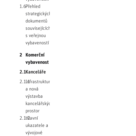
1.6
Přehled
strategických
dokumentů
souvisejících
s veřejnou
vybaveností
2
Komerční
vybavenost
2.1
Kanceláře
2.1.1
Infrastruktura
a nová
výstavba
kancelářských
prostor
2.1.2
Hlavní
ukazatele a
vývojové