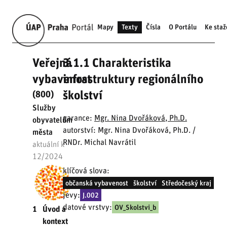
Mapy
Texty
Čísla
O Portálu
Ke staž
Veřejná
3.1.1 Charakteristika
vybavenost
infrastruktury regionálního
školství
(800)
Služby
garance:
Mgr. Nina Dvořáková, Ph.D.
obyvatelům
autorství: Mgr. Nina Dvořáková, Ph.D. /
města
RNDr. Michal Navrátil
aktuální k
12/2024
klíčová slova:
občanská vybavenost
školství
Středočeský kraj
jevy:
J.002
datové vrstvy:
OV_Skolstvi_b
1
Úvod a
kontext