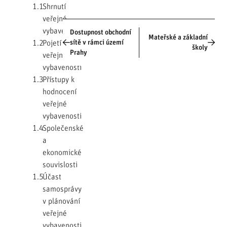
1.1
Shrnutí
veřejné
vybavenosti
Dostupnost obchodní
Mateřské a základní
1.2
Pojetí
sítě v rámci území
školy
Prahy
veřejné
vybavenosti
1.3
Přístupy k
hodnocení
veřejné
vybavenosti
1.4
Společenské
a
ekonomické
souvislosti
1.5
Účast
samosprávy
v plánování
veřejné
vybavenosti