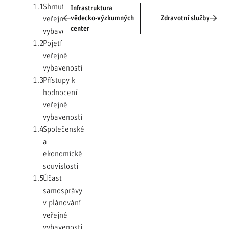
1.1
Shrnutí
Infrastruktura
veřejné
vědecko-výzkumných
Zdravotní služby
center
vybavenosti
1.2
Pojetí
veřejné
vybavenosti
1.3
Přístupy k
hodnocení
veřejné
vybavenosti
1.4
Společenské
a
ekonomické
souvislosti
1.5
Účast
samosprávy
v plánování
veřejné
vybavenosti