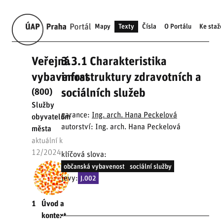
Mapy
Texty
Čísla
O Portálu
Ke staž
Veřejná
3.3.1 Charakteristika
vybavenost
infrastruktury zdravotních a
sociálních služeb
(800)
Služby
garance:
Ing. arch. Hana Peckelová
obyvatelům
autorství: Ing. arch. Hana Peckelová
města
aktuální k
12/2024
klíčová slova:
občanská vybavenost
sociální služby
jevy:
J.002
1
Úvod a
kontext