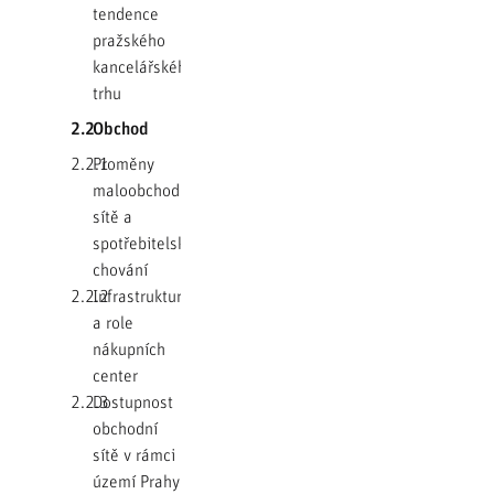
tendence
pražského
kancelářského
trhu
2.2
Obchod
2.2.1
Proměny
maloobchodní
sítě a
spotřebitelského
chování
2.2.2
Infrastruktura
a role
nákupních
center
2.2.3
Dostupnost
obchodní
sítě v rámci
území Prahy