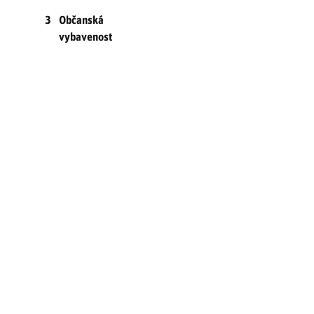
3
Občanská
vybavenost
3.1
Regionální
školství
3.1.1
Charakteristika
infrastruktury
regionálního
školství
3.1.2
Mateřské a
základní
školy
3.1.3
Střední školy
a ostatní
formy
sekundárního
vzdělávání
3.1.4
Další formy