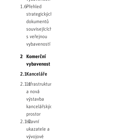
1.6
Přehled
strategických
dokumentů
souvisejících
s veřejnou
vybaveností
2
Komerční
vybavenost
2.1
Kanceláře
2.1.1
Infrastruktura
a nová
výstavba
kancelářských
prostor
2.1.2
Hlavní
ukazatele a
vývojové