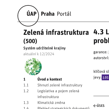
4.3 
Zelená infrastruktura
prob
(500)
Systém udržitelné krajiny
garance:
aktuální k 12/2024
autorství
klíčová s
jevy:
J.0
1
Úvod a kontext
1.1
Shrnutí zelené infrastruktury
1.2
Legislativa a pojem zelená
infrastruktura
1.3
Klimatická změna
ÚSES
1.4
Přehled strategických dokumentů