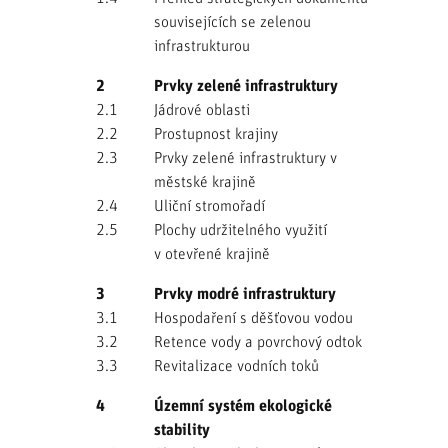
souvisejících se zelenou
infrastrukturou
2
Prvky zelené infrastruktury
2.1
Jádrové oblasti
2.2
Prostupnost krajiny
2.3
Prvky zelené infrastruktury v
městské krajině
2.4
Uliční stromořadí
2.5
Plochy udržitelného využití
v otevřené krajině
3
Prvky modré infrastruktury
3.1
Hospodaření s děšťovou vodou
3.2
Retence vody a povrchový odtok
3.3
Revitalizace vodních toků
4
Územní systém ekologické
stability