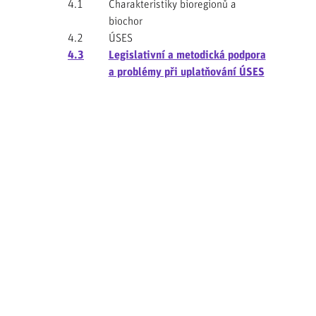
4.1
Charakteristiky bioregionů a
biochor
4.2
ÚSES
4.3
Legislativní a metodická podpora
a problémy při uplatňování ÚSES