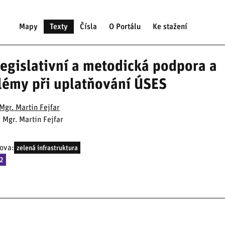
Mapy
Texty
Čísla
O Portálu
Ke stažení
Legislativní a metodická podpora a
lémy při uplatňování ÚSES
Mgr. Martin Fejfar
: Mgr. Martin Fejfar
lova:
zelená infrastruktura
12