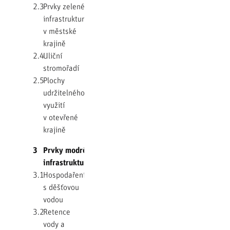
2.3
Prvky zelené
infrastruktury
v městské
krajině
2.4
Uliční
stromořadí
2.5
Plochy
udržitelného
využití
v otevřené
krajině
3
Prvky modré
infrastruktury
3.1
Hospodaření
s děšťovou
vodou
3.2
Retence
vody a