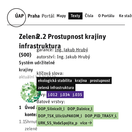
Mapy
Texty
Čísla
O Portálu
Ke staž
Zelená
2.2 Prostupnost krajiny
infrastruktura
garance:
Ing. Jakub Hrubý
(500)
autorství: Ing. Jakub Hrubý
Systém udržitelné
krajiny
klíčová slova:
aktuální k 12/2024
ekologická stabilita
krajina
prostupnost
zelená infrastruktura
jevy:
J.012
J.034
J.035
datové vrstvy:
1
Úvod a
DOP_SilniceIt_l
DOP_Dalnice_l
kontext
DOP_TSK_UlicUsPAKOM_l
DOP_PID_TRASY_L
1.1
Shrnutí
URK_SS_VodaSpojita_p
více
zelené