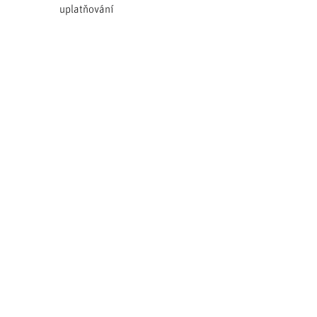
uplatňování
ÚSES