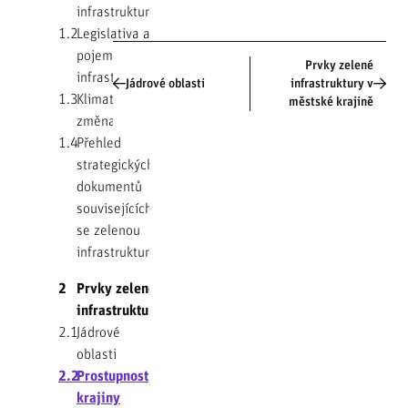
infrastruktury
1.2
Legislativa a
pojem zelená
Prvky zelené
infrastruktura
Jádrové oblasti
infrastruktury v
1.3
Klimatická
městské krajině
změna
1.4
Přehled
strategických
dokumentů
souvisejících
se zelenou
infrastrukturou
2
Prvky zelené
infrastruktury
2.1
Jádrové
oblasti
2.2
Prostupnost
krajiny