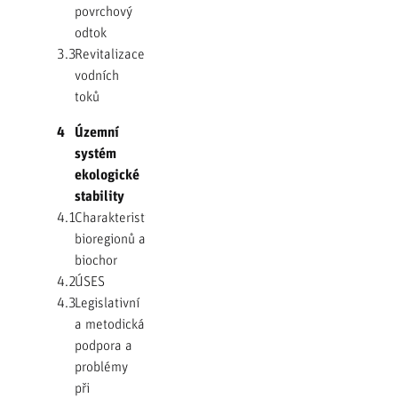
povrchový
odtok
3.3
Revitalizace
vodních
toků
4
Územní
systém
ekologické
stability
4.1
Charakteristiky
bioregionů a
biochor
4.2
ÚSES
4.3
Legislativní
a metodická
podpora a
problémy
při