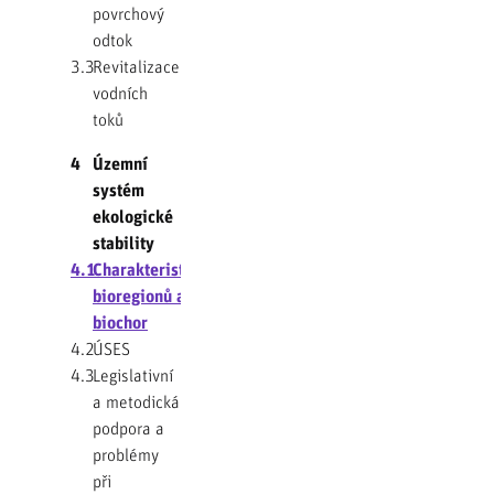
povrchový
odtok
3.3
Revitalizace
vodních
toků
4
Územní
systém
ekologické
stability
4.1
Charakteristiky
bioregionů a
biochor
4.2
ÚSES
4.3
Legislativní
a metodická
podpora a
problémy
při