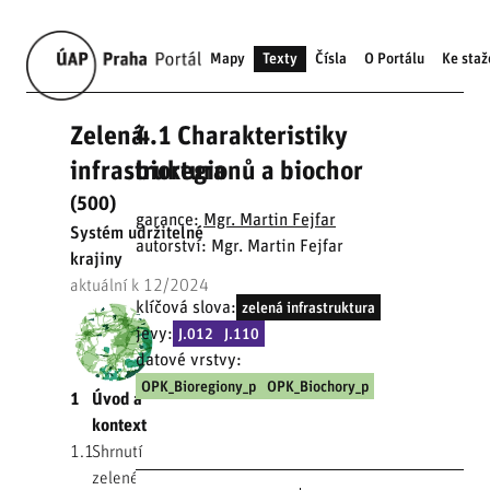
Mapy
Texty
Čísla
O Portálu
Ke staž
Zelená
4.1 Charakteristiky
infrastruktura
bioregionů a biochor
(500)
garance:
Mgr. Martin Fejfar
Systém udržitelné
autorství: Mgr. Martin Fejfar
krajiny
aktuální k 12/2024
klíčová slova:
zelená infrastruktura
jevy:
J.012
J.110
datové vrstvy:
OPK_Bioregiony_p
OPK_Biochory_p
1
Úvod a
kontext
1.1
Shrnutí
zelené