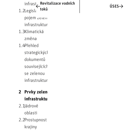
Revitalizace vodních
infrastruktury
ÚSES
toků
1.2
Legislativa a
pojem zelená
infrastruktura
1.3
Klimatická
změna
1.4
Přehled
strategických
dokumentů
souvisejících
se zelenou
infrastrukturou
2
Prvky zelené
infrastruktury
2.1
Jádrové
oblasti
2.2
Prostupnost
krajiny