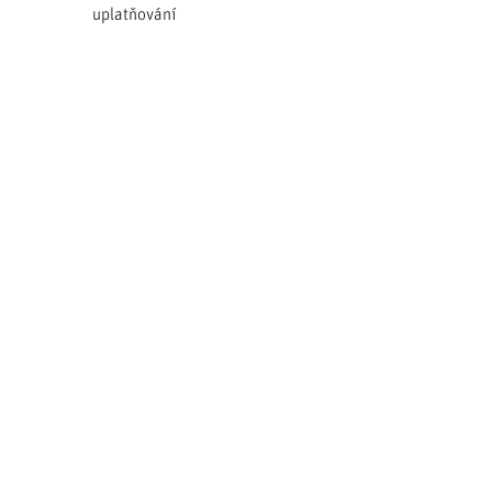
uplatňování
ÚSES