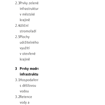
2.3
Prvky zelené
infrastruktury
v městské
krajině
2.4
Uliční
stromořadí
2.5
Plochy
udržitelného
využití
v otevřené
krajině
3
Prvky modré
infrastruktury
3.1
Hospodaření
s děšťovou
vodou
3.2
Retence
vody a