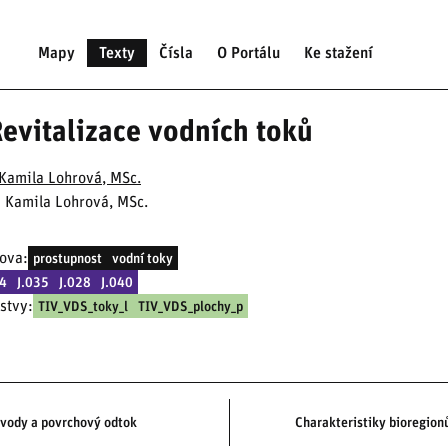
Mapy
Texty
Čísla
O Portálu
Ke stažení
Revitalizace vodních toků
Kamila Lohrová, MSc.
: Kamila Lohrová, MSc.
lova:
prostupnost
vodní toky
34
J.035
J.028
J.040
stvy:
TIV_VDS_toky_l
TIV_VDS_plochy_p
vody a povrchový odtok
Charakteristiky bioregion