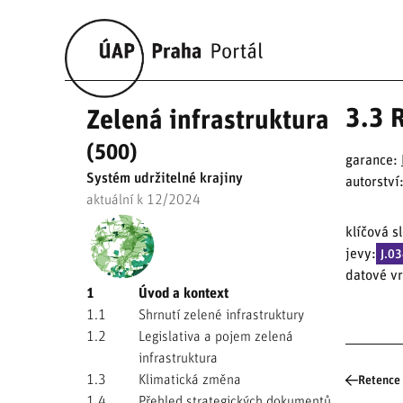
3.3 
Zelená infrastruktura
(500)
garance:
Systém udržitelné krajiny
autorství
aktuální k 12/2024
klíčová s
jevy:
J.0
datové vr
1
Úvod a kontext
1.1
Shrnutí zelené infrastruktury
1.2
Legislativa a pojem zelená
infrastruktura
1.3
Klimatická změna
Retence 
1.4
Přehled strategických dokumentů