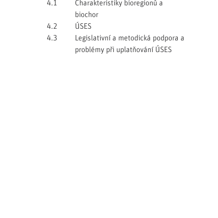
4.1
Charakteristiky bioregionů a
biochor
4.2
ÚSES
4.3
Legislativní a metodická podpora a
problémy při uplatňování ÚSES