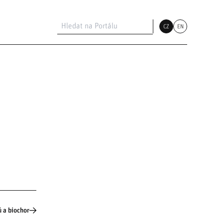
CZ
EN
ů a biochor