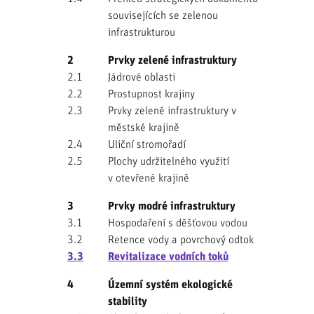
souvisejících se zelenou
infrastrukturou
2
Prvky zelené infrastruktury
2.1
Jádrové oblasti
2.2
Prostupnost krajiny
2.3
Prvky zelené infrastruktury v
městské krajině
2.4
Uliční stromořadí
2.5
Plochy udržitelného využití
v otevřené krajině
3
Prvky modré infrastruktury
3.1
Hospodaření s děšťovou vodou
3.2
Retence vody a povrchový odtok
3.3
Revitalizace vodních toků
4
Územní systém ekologické
stability