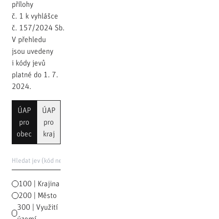
přílohy
č. 1 k vyhlášce
č. 157/2024 Sb.
V přehledu
jsou uvedeny
i kódy jevů
platné do 1. 7.
2024.
ÚAP
ÚAP
pro
pro
obec
kraj
100 | Krajina
200 | Město
300 | Využití