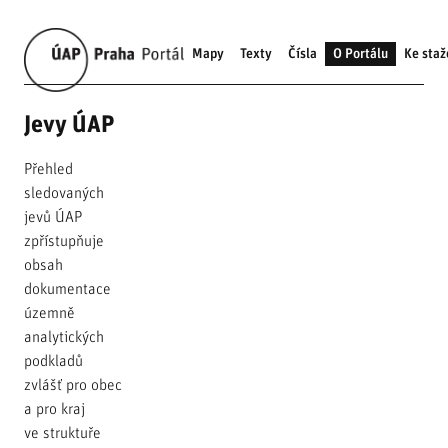
Mapy
Texty
Čísla
O Portálu
Ke staž
Jevy ÚAP
Přehled
sledovaných
jevů ÚAP
zpřístupňuje
obsah
dokumentace
územně
analytických
podkladů
zvlášť pro obec
a pro kraj
ve struktuře