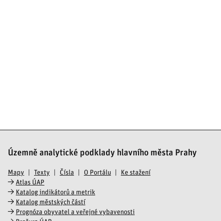
Územně analytické podklady hlavního města Prahy
Mapy
Texty
Čísla
O Portálu
Ke stažení
Atlas ÚAP
Katalog indikátorů a metrik
Katalog městských částí
Prognóza obyvatel a veřejné vybavenosti