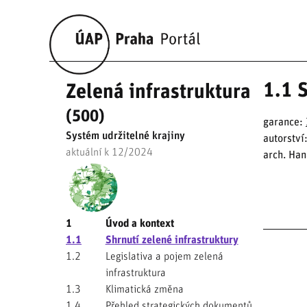
1.1 S
Zelená infrastruktura
(500)
garance:
Systém udržitelné krajiny
autorství
aktuální k 12/2024
arch. Ha
1
Úvod a kontext
1.1
Shrnutí zelené infrastruktury
1.2
Legislativa a pojem zelená
infrastruktura
1.3
Klimatická změna
1.4
Přehled strategických dokumentů