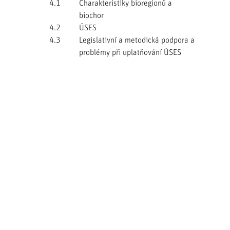
4.1
Charakteristiky bioregionů a
biochor
4.2
ÚSES
4.3
Legislativní a metodická podpora a
problémy při uplatňování ÚSES