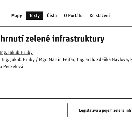
Mapy
Texty
Čísla
O Portálu
Ke stažení
hrnutí zelené infrastruktury
Ing. Jakub Hrubý
: Ing. Jakub Hrubý / Mgr. Martin Fejfar, Ing. arch. Zdeňka Havlová, P
na Peckelová
Legislativa a pojem zelená inf