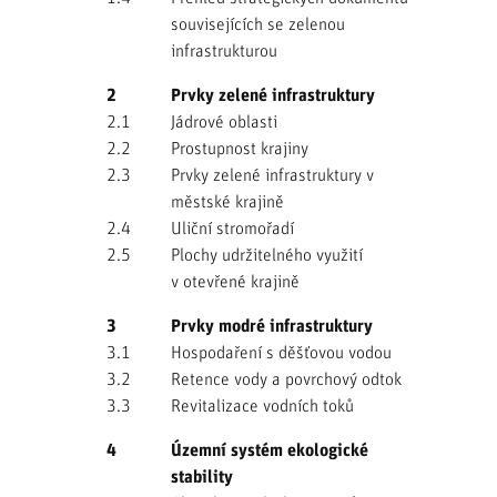
souvisejících se zelenou
infrastrukturou
2
Prvky zelené infrastruktury
2.1
Jádrové oblasti
2.2
Prostupnost krajiny
2.3
Prvky zelené infrastruktury v
městské krajině
2.4
Uliční stromořadí
2.5
Plochy udržitelného využití
v otevřené krajině
3
Prvky modré infrastruktury
3.1
Hospodaření s děšťovou vodou
3.2
Retence vody a povrchový odtok
3.3
Revitalizace vodních toků
4
Územní systém ekologické
stability