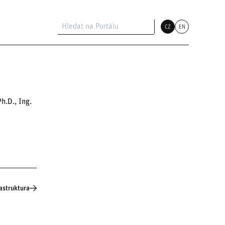
CZ
EN
h.D., Ing.
rastruktura