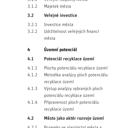
3.1.2
Majetek města
3.2
Veřejné investice
3.2.1
Investice města
3.2.2
Udržitelnost veřejných financí
města
4
Územní potenciál
4.1
Potenciál recyklace území
4.1.1
Plochy potenciálu recyklace území
4.1.2
Metodika analýzy ploch potenciálu
recyklace území
4.1.3
Výstup analýzy vybraných ploch
potenciálu recyklace území
4.1.4
Připravenost ploch potenciálu
recyklace území
4.2
Město jako aktér rozvoje území
4.2.1
Pozemky ve vlastnictví města a