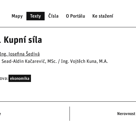
Mapy
Texty
Čísla
O Portálu
Ke stažení
 Kupní síla
Ing. Josefina Šedivá
: Sead-Aldin Kačarević, MSc. / Ing. Vojtěch Kuna, M.A.
lova:
ekonomika
e
Nerovnost