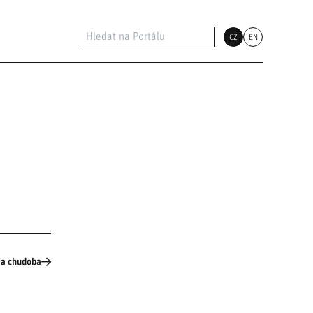
CZ
EN
 a chudoba