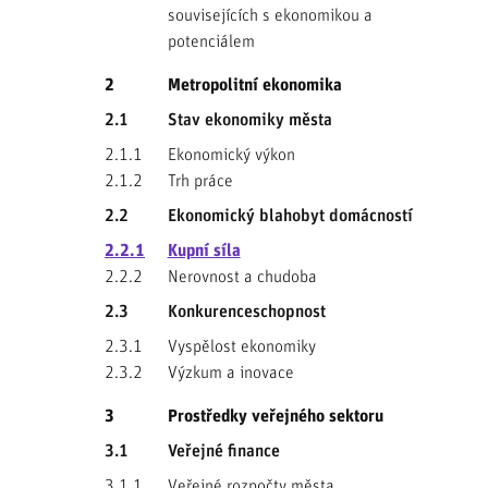
souvisejících s ekonomikou a
potenciálem
2
Metropolitní ekonomika
2.1
Stav ekonomiky města
2.1.1
Ekonomický výkon
2.1.2
Trh práce
2.2
Ekonomický blahobyt domácností
2.2.1
Kupní síla
2.2.2
Nerovnost a chudoba
2.3
Konkurenceschopnost
2.3.1
Vyspělost ekonomiky
2.3.2
Výzkum a inovace
3
Prostředky veřejného sektoru
3.1
Veřejné finance
3.1.1
Veřejné rozpočty města