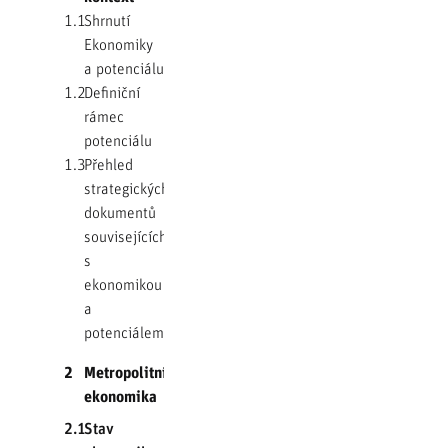
1.1
Shrnutí
Ekonomiky
a potenciálu
1.2
Definiční
rámec
potenciálu
1.3
Přehled
strategických
dokumentů
souvisejících
s
ekonomikou
a
potenciálem
2
Metropolitní
ekonomika
2.1
Stav