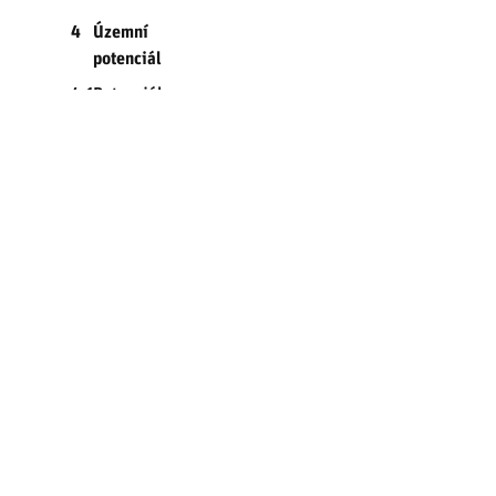
4
Územní
potenciál
4.1
Potenciál
recyklace
území
4.1.1
Plochy
potenciálu
recyklace
území
4.1.2
Metodika
analýzy
ploch
potenciálu
recyklace
území
4.1.3
Výstup
analýzy