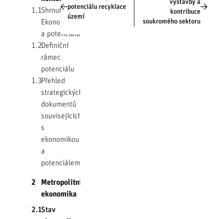
výstavby a
potenciálu recyklace
1.1
Shrnutí
kontribuce
území
Ekonomiky
soukromého sektoru
a potenciálu
1.2
Definiční
rámec
potenciálu
1.3
Přehled
strategických
dokumentů
souvisejících
s
ekonomikou
a
potenciálem
2
Metropolitní
ekonomika
2.1
Stav