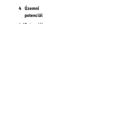
4
Územní
potenciál
4.1
Potenciál
recyklace
území
4.1.1
Plochy
potenciálu
recyklace
území
4.1.2
Metodika
analýzy
ploch
potenciálu
recyklace
území
4.1.3
Výstup
analýzy