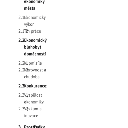
ekonomiky
města
2.1.1
Ekonomický
výkon
2.1.2
Trh práce
2.2
Ekonomický
blahobyt
domácností
2.2.1
Kupní síla
2.2.2
Nerovnost a
chudoba
2.3
Konkurenceschopnost
2.3.1
Vyspělost
ekonomiky
2.3.2
Výzkum a
inovace
3
Prostředky