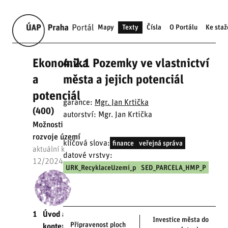
Mapy
Texty
Čísla
O Portálu
Ke staž
Ekonomika
4.2.1 Pozemky ve vlastnictví
a
města a jejich potenciál
potenciál
garance:
Mgr. Jan Krtička
(400)
autorství: Mgr. Jan Krtička
Možnosti
rozvoje území
klíčová slova:
finance
veřejná správa
aktuální k
datové vrstvy:
12/2024
URK_RecyklaceUzemi_p
SED_PARCELA_HMP_P
1
Úvod a
Investice města do
Připravenost ploch
kontext