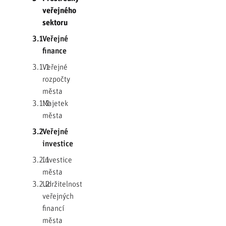
veřejného
sektoru
3.1
Veřejné
finance
3.1.1
Veřejné
rozpočty
města
3.1.2
Majetek
města
3.2
Veřejné
investice
3.2.1
Investice
města
3.2.2
Udržitelnost
veřejných
financí
města