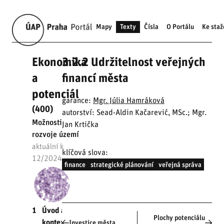
Mapy
Texty
Čísla
O Portálu
Ke staž
Ekonomika
3.2.2 Udržitelnost veřejných
a
financí města
potenciál
garance:
Mgr. Júlia Hamráková
(400)
autorství: Sead-Aldin Kačarević, MSc.; Mgr.
Možnosti
Jan Krtička
rozvoje území
aktuální k
klíčová slova:
12/2024
finance
strategické plánování
veřejná správa
1
Úvod a
Plochy potenciálu
kontext
Investice města