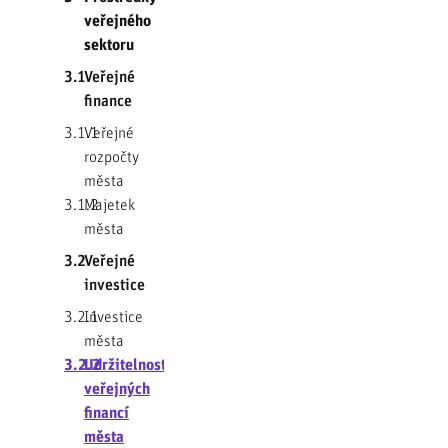
veřejného
sektoru
3.1
Veřejné
finance
3.1.1
Veřejné
rozpočty
města
3.1.2
Majetek
města
3.2
Veřejné
investice
3.2.1
Investice
města
3.2.2
Udržitelnost
veřejných
financí
města