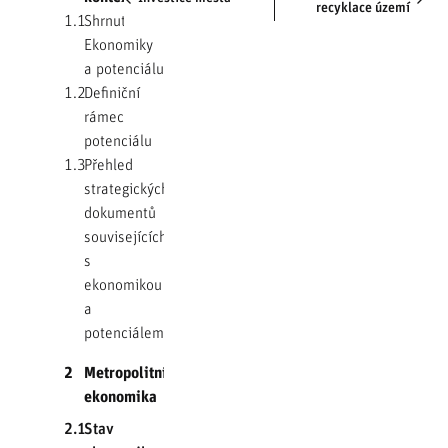
recyklace území
1.1
Shrnutí
Ekonomiky
a potenciálu
1.2
Definiční
rámec
potenciálu
1.3
Přehled
strategických
dokumentů
souvisejících
s
ekonomikou
a
potenciálem
2
Metropolitní
ekonomika
2.1
Stav