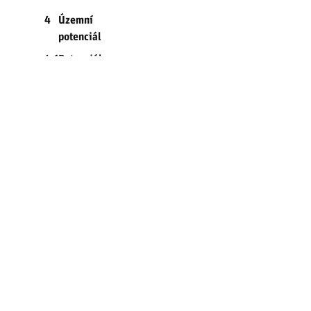
4
Územní
potenciál
4.1
Potenciál
recyklace
území
4.1.1
Plochy
potenciálu
recyklace
území
4.1.2
Metodika
analýzy
ploch
potenciálu
recyklace
území
4.1.3
Výstup
analýzy