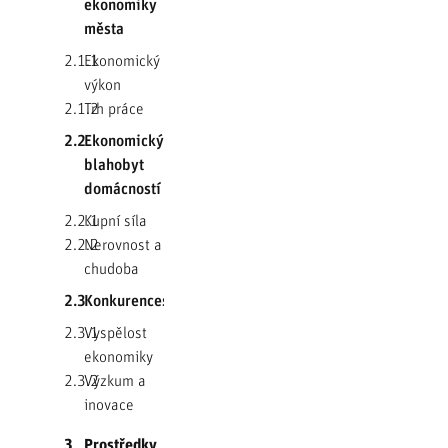
ekonomiky
města
2.1.1
Ekonomický
výkon
2.1.2
Trh práce
2.2
Ekonomický
blahobyt
domácností
2.2.1
Kupní síla
2.2.2
Nerovnost a
chudoba
2.3
Konkurenceschopnost
2.3.1
Vyspělost
ekonomiky
2.3.2
Výzkum a
inovace
3
Prostředky