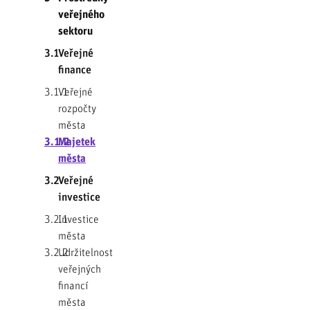
veřejného
sektoru
3.1
Veřejné
finance
3.1.1
Veřejné
rozpočty
města
3.1.2
Majetek
města
3.2
Veřejné
investice
3.2.1
Investice
města
3.2.2
Udržitelnost
veřejných
financí
města