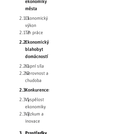
ekonomiky
města
2.1.1
Ekonomický
výkon
2.1.2
Trh práce
2.2
Ekonomický
blahobyt
domácností
2.2.1
Kupní síla
2.2.2
Nerovnost a
chudoba
2.3
Konkurenceschopnost
2.3.1
Vyspělost
ekonomiky
2.3.2
Výzkum a
inovace
3
Prostředky