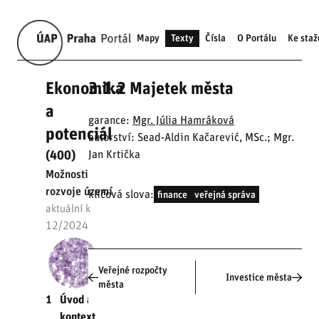
Mapy
Texty
Čísla
O Portálu
Ke staž
Ekonomika
3.1.2 Majetek města
a
garance:
Mgr. Júlia Hamráková
potenciál
autorství: Sead-Aldin Kačarević, MSc.; Mgr.
Jan Krtička
(400)
Možnosti
rozvoje území
klíčová slova:
finance
veřejná správa
aktuální k
12/2024
Veřejné rozpočty
Investice města
města
1
Úvod a
kontext