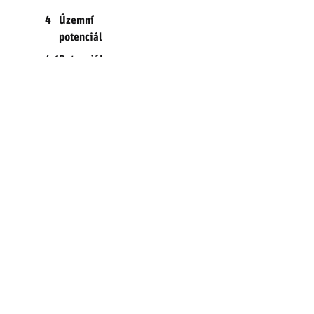
4
Územní
potenciál
4.1
Potenciál
recyklace
území
4.1.1
Plochy
potenciálu
recyklace
území
4.1.2
Metodika
analýzy
ploch
potenciálu
recyklace
území
4.1.3
Výstup
analýzy