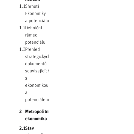
1.1
Shrnutí
Ekonomiky
a potenciálu
1.2
Definiční
rámec
potenciálu
1.3
Přehled
strategických
dokumentů
souvisejících
s
ekonomikou
a
potenciálem
2
Metropolitní
ekonomika
2.1
Stav