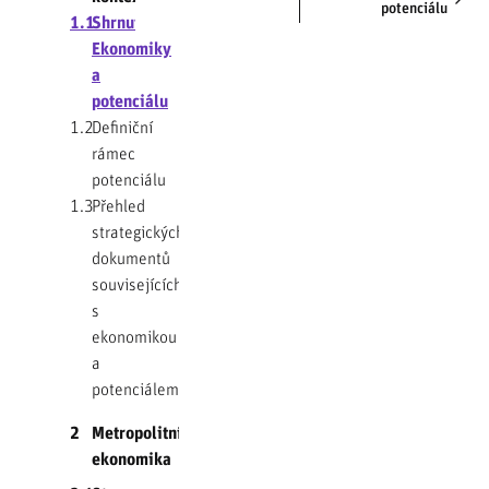
potenciálu
1.1
Shrnutí
Ekonomiky
a
potenciálu
1.2
Definiční
rámec
potenciálu
1.3
Přehled
strategických
dokumentů
souvisejících
s
ekonomikou
a
potenciálem
2
Metropolitní
ekonomika