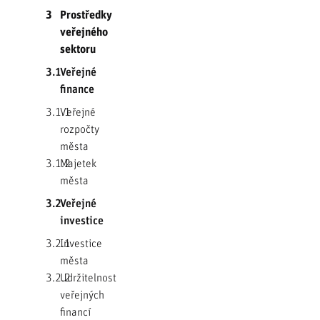
3
Prostředky
veřejného
sektoru
3.1
Veřejné
finance
3.1.1
Veřejné
rozpočty
města
3.1.2
Majetek
města
3.2
Veřejné
investice
3.2.1
Investice
města
3.2.2
Udržitelnost
veřejných
financí