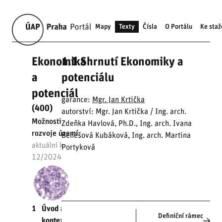
Mapy
Texty
Čísla
O Portálu
Ke staž
Ekonomika
1.1 Shrnutí Ekonomiky a
a
potenciálu
potenciál
garance:
Mgr. Jan Krtička
(400)
autorství: Mgr. Jan Krtička / Ing. arch.
Možnosti
Zdeňka Havlová, Ph.D., Ing. arch. Ivana
rozvoje území
Benešová Kubáková, Ing. arch. Martina
aktuální k
Portyková
12/2024
1
Úvod a
Definiční rámec
kontext