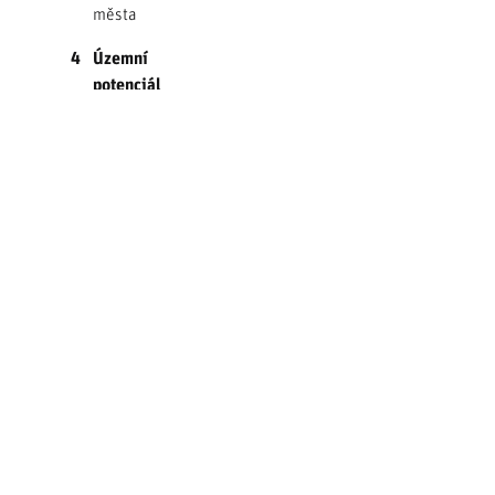
města
4
Územní
potenciál
4.1
Potenciál
recyklace
území
4.1.1
Plochy
potenciálu
recyklace
území
4.1.2
Metodika
analýzy
ploch
potenciálu
recyklace
území
4.1.3
Výstup