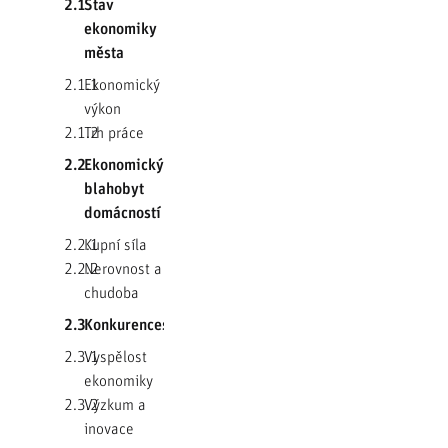
2.1
Stav
ekonomiky
města
2.1.1
Ekonomický
výkon
2.1.2
Trh práce
2.2
Ekonomický
blahobyt
domácností
2.2.1
Kupní síla
2.2.2
Nerovnost a
chudoba
2.3
Konkurenceschopnost
2.3.1
Vyspělost
ekonomiky
2.3.2
Výzkum a
inovace