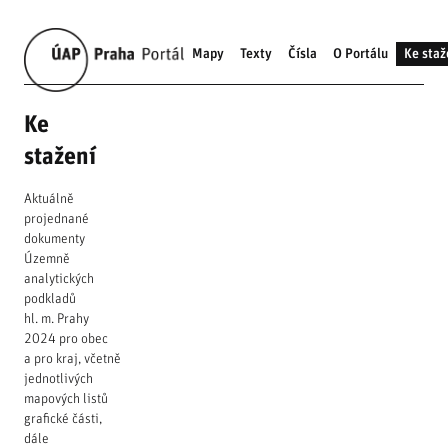
Mapy
Texty
Čísla
O Portálu
Ke staž
Ke
stažení
Aktuálně
projednané
dokumenty
Územně
analytických
podkladů
hl. m. Prahy
2024 pro obec
a pro kraj, včetně
jednotlivých
mapových listů
grafické části,
dále