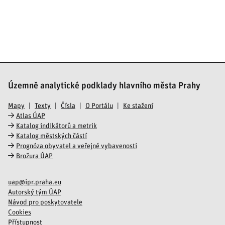
Územně analytické podklady hlavního města Prahy
Mapy
Texty
Čísla
O Portálu
Ke stažení
Atlas ÚAP
Katalog indikátorů a metrik
Katalog městských částí
Prognóza obyvatel a veřejné vybavenosti
Brožura ÚAP
uap@ipr.praha.eu
Autorský tým ÚAP
Návod pro poskytovatele
Cookies
Přístupnost