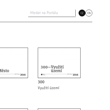
CZ
EN
300
Využití území