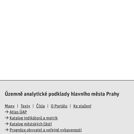
Územně analytické podklady hlavního města Prahy
Mapy
Texty
Čísla
O Portálu
Ke stažení
Atlas ÚAP
Katalog indikátorů a metrik
Katalog městských částí
Prognóza obyvatel a veřejné vybavenosti