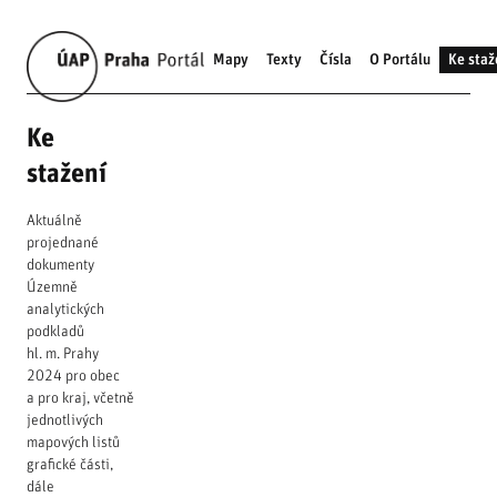
Mapy
Texty
Čísla
O Portálu
Ke staž
Ke
stažení
Aktuálně
projednané
dokumenty
Územně
analytických
podkladů
hl. m. Prahy
2024 pro obec
a pro kraj, včetně
jednotlivých
mapových listů
grafické části,
dále