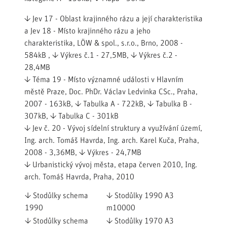
↓ Jev 17 - Oblast krajinného rázu a její charakteristika
a Jev 18 - Místo krajinného rázu a jeho
charakteristika, LÖW & spol., s.r.o., Brno, 2008
-
584kB ,
↓ Výkres č.1
- 27,5MB,
↓ Výkres č.2
-
28,4MB
↓ Téma 19 - Místo významné události v Hlavním
městě Praze, Doc. PhDr. Václav Ledvinka CSc., Praha,
2007
- 163kB,
↓ Tabulka A
- 722kB,
↓ Tabulka B
-
307kB,
↓ Tabulka C
- 301kB
↓ Jev č. 20 - Vývoj sídelní struktury a využívání území,
Ing. arch. Tomáš Havrda, Ing. arch. Karel Kuča, Praha,
2008
- 3,36MB,
↓ Výkres
- 24,7MB
↓ Urbanistický vývoj města, etapa červen 2010, Ing.
arch. Tomáš Havrda, Praha, 2010
↓ Stodůlky schema
↓ Stodůlky 1990 A3
1990
m10000
↓ Stodůlky schema
↓ Stodůlky 1970 A3