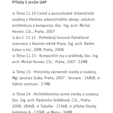
Přílohy k jevům UAP
↓ Téma 11.10 Cenné a pozoruhodné Urbanistické
soubory z hlediska urbanistického vývoje, založení,
architektura a kompozice, Doc. Ing. arch. Michal
Hexner, CSc., Praha, 2007
↓ Jev č. 11.11 - Pohledový horizont Památkové
rezervace v hlavním městě Praze, Ing. arch. Radim
Gabor a kol., ÚRM, Praha, 2008
↓ Téma 11.15 - Kompoziční osy a průhledy, Doc. Ing.
arch. Michal Hexner, CSc., Praha, 2007
- 32MB
↓ Téma 13 - Historicky významné stavby a soubory,
Mgr. Jaroslav Sojka, Praha, 2007
- Seznam - 248kB,
↓
Výkres centrum
- 17MB
↓ Téma 14 - Architektonicky cenné stavby a soubory,
Doc. Ing. arch. Radomíra Sedláková, CSc., Praha,
2008
- 284kB,
↓ Tabulka
- 376kB,
↓ příloha Stavby
kategorie A
- 130kB,
↓ Mapa
- 36MB