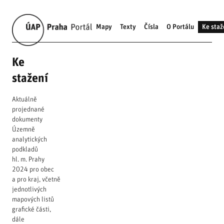
Mapy
Texty
Čísla
O Portálu
Ke staž
Ke
stažení
Aktuálně
projednané
dokumenty
Územně
analytických
podkladů
hl. m. Prahy
2024 pro obec
a pro kraj, včetně
jednotlivých
mapových listů
grafické části,
dále