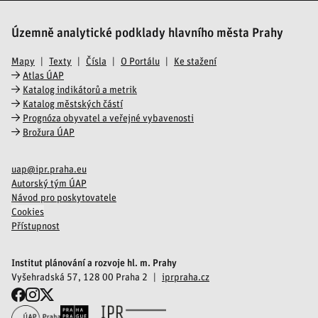
Územně analytické podklady hlavního města Prahy
Mapy
Texty
Čísla
O Portálu
Ke stažení
Atlas ÚAP
Katalog indikátorů a metrik
Katalog městských částí
Prognóza obyvatel a veřejné vybavenosti
Brožura ÚAP
uap@ipr.praha.eu
Autorský tým ÚAP
Návod pro poskytovatele
Cookies
Přístupnost
Institut plánování a rozvoje hl. m. Prahy
Vyšehradská 57, 128 00 Praha 2
iprpraha.cz