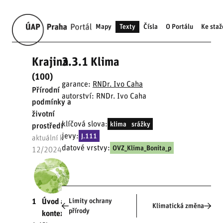
Mapy
Texty
Čísla
O Portálu
Ke staž
Krajina
3.3.1 Klima
(100)
garance:
RNDr. Ivo Caha
Přírodní
autorství: RNDr. Ivo Caha
podmínky a
životní
klíčová slova:
klima
srážky
prostředí
jevy:
J.111
aktuální k
datové vrstvy:
OVZ_Klima_Bonita_p
12/2024
Limity ochrany
1
Úvod a
Klimatická změna
přírody
kontext