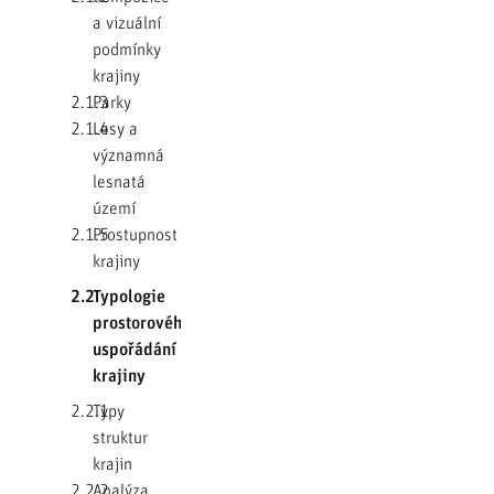
a vizuální
podmínky
krajiny
2.1.3
Parky
2.1.4
Lesy a
významná
lesnatá
území
2.1.5
Prostupnost
krajiny
2.2
Typologie
prostorového
uspořádání
krajiny
2.2.1
Typy
struktur
krajin
2.2.2
Analýza