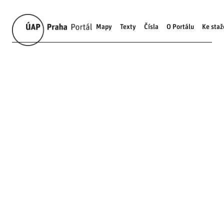
Mapy
Texty
Čísla
O Portálu
Ke staž