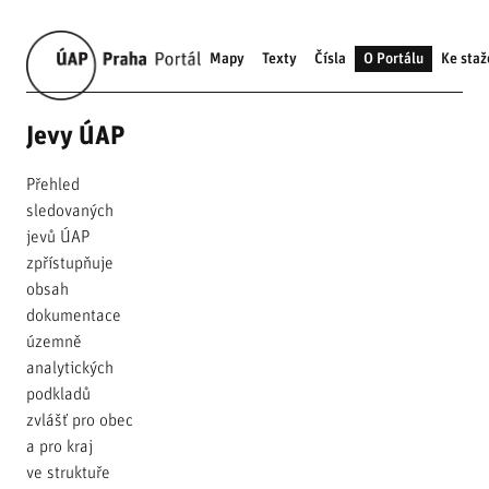
Mapy
Texty
Čísla
O Portálu
Ke staž
Jevy ÚAP
Přehled
sledovaných
jevů ÚAP
zpřístupňuje
obsah
dokumentace
územně
analytických
podkladů
zvlášť pro obec
a pro kraj
ve struktuře