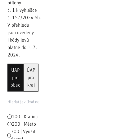
přílohy
č. 1 k vyhlášce
č. 157/2024 Sb.
V přehledu
jsou uvedeny
i kódy jevů
platné do 1. 7.
2024.
ÚAP
ÚAP
pro
pro
obec
kraj
100 | Krajina
200 | Město
300 | Využití