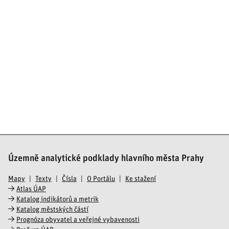
Územně analytické podklady hlavního města Prahy
Mapy
Texty
Čísla
O Portálu
Ke stažení
Atlas ÚAP
Katalog indikátorů a metrik
Katalog městských částí
Prognóza obyvatel a veřejné vybavenosti