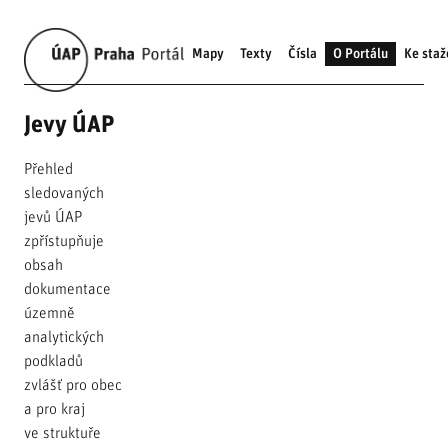
Mapy
Texty
Čísla
O Portálu
Ke staž
Jevy ÚAP
Přehled
sledovaných
jevů ÚAP
zpřístupňuje
obsah
dokumentace
územně
analytických
podkladů
zvlášť pro obec
a pro kraj
ve struktuře