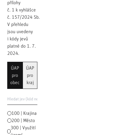
přílohy
č. 1 k vyhlášce
č. 157/2024 Sb.
V přehledu
jsou uvedeny
i kódy jevů
platné do 1. 7.
2024.
ÚAP
ÚAP
pro
pro
obec
kraj
100 | Krajina
200 | Město
300 | Využití