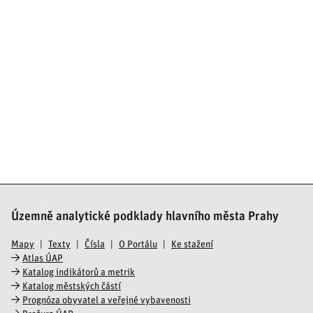
Územně analytické podklady hlavního města Prahy
Mapy
Texty
Čísla
O Portálu
Ke stažení
Atlas ÚAP
Katalog indikátorů a metrik
Katalog městských částí
Prognóza obyvatel a veřejné vybavenosti