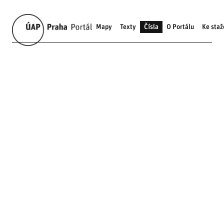
Mapy
Texty
Čísla
O Portálu
Ke staž