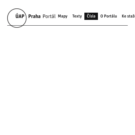
Mapy
Texty
Čísla
O Portálu
Ke staž