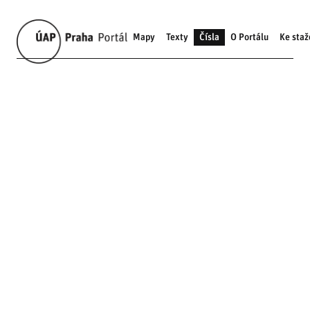
Mapy
Texty
Čísla
O Portálu
Ke staž