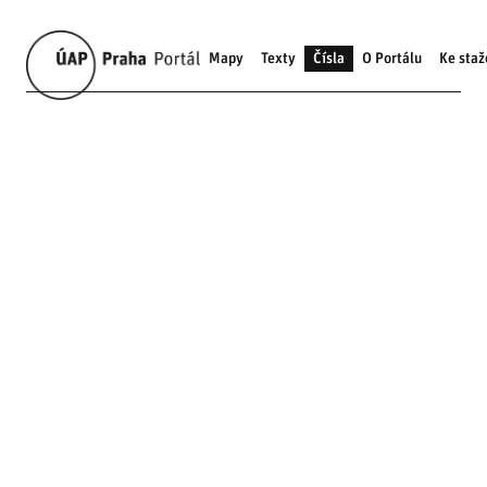
Mapy
Texty
Čísla
O Portálu
Ke staž