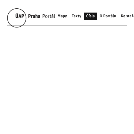
Mapy
Texty
Čísla
O Portálu
Ke staž