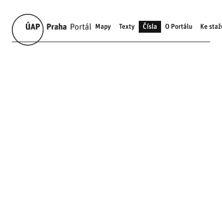
Mapy
Texty
Čísla
O Portálu
Ke staž