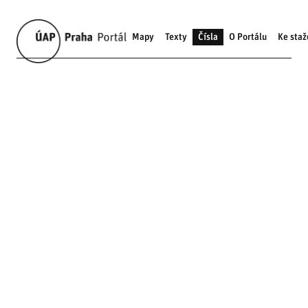
Mapy
Texty
Čísla
O Portálu
Ke staž