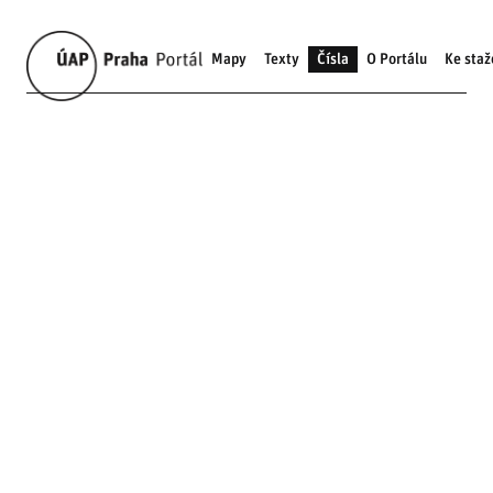
Mapy
Texty
Čísla
O Portálu
Ke staž