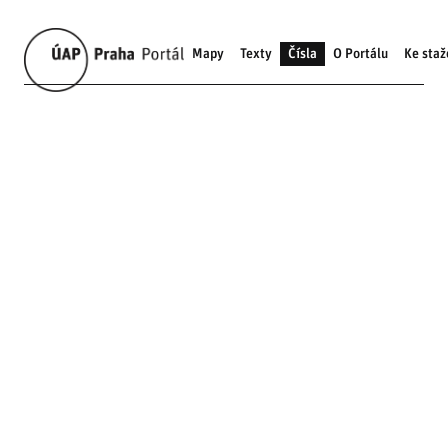
Mapy
Texty
Čísla
O Portálu
Ke staž