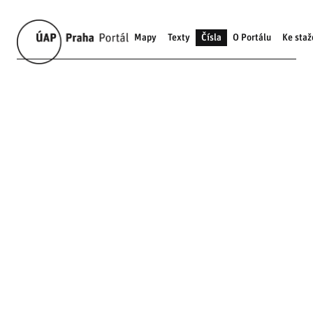
Mapy
Texty
Čísla
O Portálu
Ke staž